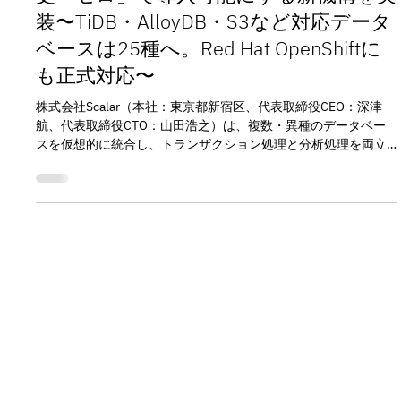
ース。既存データベースをスキーマ変
更「ゼロ」で導入可能にする新機構を実
装〜TiDB・AlloyDB・S3など対応データ
ベースは25種へ。Red Hat OpenShiftに
も正式対応〜
株式会社Scalar（本社：東京都新宿区、代表取締役CEO：深津
航、代表取締役CTO：山田浩之）は、複数・異種のデータベー
スを仮想的に統合し、トランザクション処理と分析処理を両立
するUniversal HTAPエンジン「ScalarDB」の最新版となるバー
ジョン3.17をリリースしました。 本バージョンでは、アプリケ
ーションデータとScalarDBが利用するメタデータ（トランザク
ションメタデータ）を分離して管理できる新機構を導入し、既
存データベースのスキーマを変更することなくScalarDBを利用
できるようになりました。これにより、既存システム資産を維
持したまま、ScalarDBをベースとしたアプリケーションへの移
行をスムーズに進めることが可能になります。さらに、対応デ
ータベースとしてNewSQL製品（TiDB、AlloyDB）に加え、主要
クラウドのオブジェクトストレージ（Amazon S3、Azure Blob