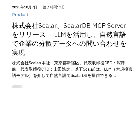
2025年10月7日
読了時間: 3分
Product
株式会社Scalar、ScalarDB MCP Server
をリリース ―LLMを活用し、自然言語
で企業の分散データへの問い合わせを
実現
株式会社Scalar(本社：東京都新宿区、代表取締役CEO：深津
航、代表取締役CTO：山田浩之、以下Scalar)は、LLM（大規模言
語モデル）を介して自然言語でScalarDBを操作できる
「ScalarDB MCP Server」の提供を開始しました。これにより、
複数・異種のデータベースに分散したデータに対して、 自然言
語による統一的なデータ操作を実現します。 ScalarDB MCP