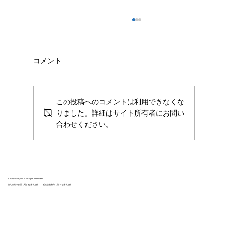
コメント
この投稿へのコメントは利用できなくな
りました。詳細はサイト所有者にお問い
合わせください。
株式会社Scalar、ScalarDB MCP Server を
リリース ―LLMを活用し、自然言語で企
業の分散データへの問い合わせを実現
© 2025 Scalar, Inc. All Rights Reservered
個人情報の管理に関する基本方針
反社会的勢力に対する基本方針