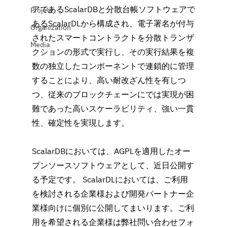
アであるScalarDBと分散台帳ソフトウェアで
Project
あるScalarDLから構成され、電子署名が付与
Organization
されたスマートコントラクトを分散トランザ
Media
クションの形式で実行し、その実行結果を複
数の独立したコンポーネントで連鎖的に管理
することにより、高い耐改ざん性を有しつ
つ、従来のブロックチェーンにでは実現が困
難であった高いスケーラビリティ、強い一貫
性、確定性を実現します。
ScalarDBにおいては、AGPLを適用したオー
プンソースソフトウェアとして、近日公開す
る予定です。 ScalarDLにおいては、ご利用
を検討される企業様および開発パートナー企
業様向けに個別に公開してまいります。ご利
用を希望される企業様は弊社問い合わせフォ