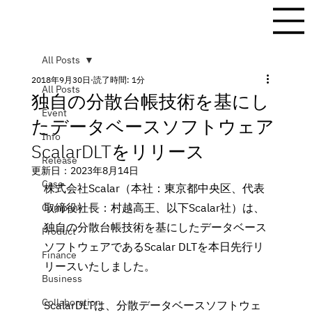
All Posts
2018年9月30日
読了時間: 1分
All Posts
独自の分散台帳技術を基にし
Event
たデータベースソフトウェア
Info
ScalarDLTをリリース
Release
更新日：
2023年8月14日
Case
株式会社Scalar（本社：東京都中央区、代表
取締役社長：村越高王、以下Scalar社）は、
Company
独自の分散台帳技術を基にしたデータベース
Product
ソフトウェアであるScalar DLTを本日先行リ
Finance
リースいたしました。
Business
Collaboration
ScalarDLTは、分散データベースソフトウェ