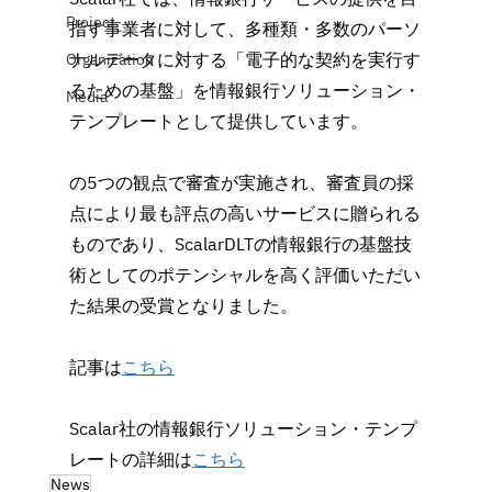
Project
指す事業者に対して、多種類・多数のパーソ
ナルデータに対する「電子的な契約を実行す
Organization
るための基盤」を情報銀行ソリューション・
Media
テンプレートとして提供しています。
の5つの観点で審査が実施され、審査員の採
点により最も評点の高いサービスに贈られる
ものであり、ScalarDLTの情報銀行の基盤技
術としてのポテンシャルを高く評価いただい
た結果の受賞となりました。
記事は
こちら
Scalar社の情報銀行ソリューション・テンプ
レートの詳細は
こちら
News