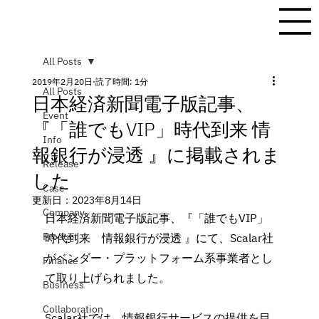
All Posts
2019年2月20日
読了時間: 1分
All Posts
日本経済新聞電子版記事、
Event
『「誰でもVIP」時代到来 情
Info
報銀行が浸透 』に掲載されま
Release
した
Case
更新日：
2023年8月14日
Company
日本経済新聞電子版記事、『「誰でもVIP」
Product
時代到来　情報銀行が浸透 』にて、Scalar社
がベンダー・プラットフォーム系事業者とし
Finance
て取り上げられました。
Business
Collaboration
Scalar社では、情報銀行サービスの提供を目