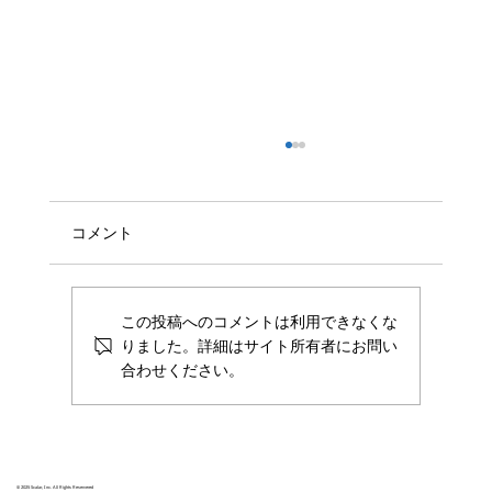
グローバルFinTechピッチコンテスト
「FIBC2019」の大賞を受賞しました
3月7日（木）に開催されたグローバルFinTech
コメント
ピッチコンテストFIBC2019にScalar社共同代
表の山田が登壇し、国内部門の大賞を受賞いた
しました。 FIBC大賞は、 金融市場へのインパ
この投稿へのコメントは利用できなくな
クト 経営陣の資質 ビジネスモデルの革新性 ビ
りました。詳細はサイト所有者にお問い
ジネスの成長性...
合わせください。
© 2025 Scalar, Inc. All Rights Reservered