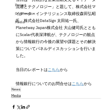
Project
流通とテクノロジー」と題して、株式会社マ
イデータ・インテリジェンス取締役森田弘昭
Organization
氏、株式会社DataSign 太田祐一氏、
Media
Planetway Japan株式会社 大山健司氏ととも
にScalar代表深津航が、テクノロジーの観点
から情報銀行の今後の展望や課題とその解決
策についてパネルディスカッションを行いま
した。
当日のレポートは
こちら
から
情報銀行についてのお問合せは
こちら
から
News
Media