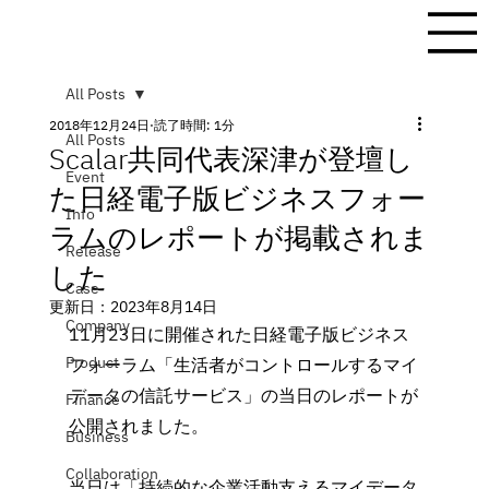
All Posts
2018年12月24日
読了時間: 1分
All Posts
Scalar共同代表深津が登壇し
Event
た日経電子版ビジネスフォー
Info
ラムのレポートが掲載されま
Release
した
Case
更新日：
2023年8月14日
Company
11月23日に開催された日経電子版ビジネス
Product
フォーラム「生活者がコントロールするマイ
データの信託サービス」の当日のレポートが
Finance
公開されました。
Business
Collaboration
当日は「持続的な企業活動支えるマイデータ