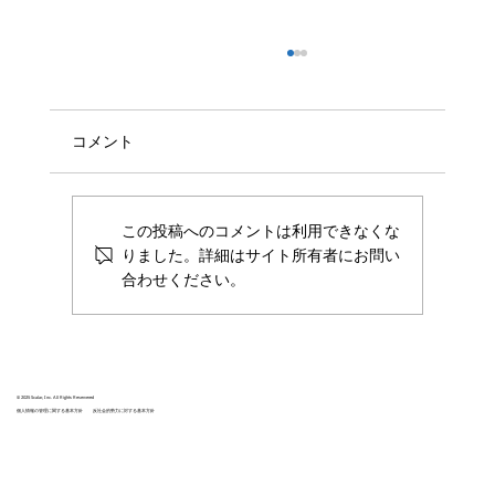
グローバルFinTechピッチコンテスト
「FIBC2019」の大賞を受賞しました
3月7日（木）に開催されたグローバルFinTech
コメント
ピッチコンテストFIBC2019にScalar社共同代
表の山田が登壇し、国内部門の大賞を受賞いた
しました。 FIBC大賞は、 金融市場へのインパ
この投稿へのコメントは利用できなくな
クト 経営陣の資質 ビジネスモデルの革新性 ビ
りました。詳細はサイト所有者にお問い
ジネスの成長性...
合わせください。
© 2025 Scalar, Inc. All Rights Reservered
個人情報の管理に関する基本方針
反社会的勢力に対する基本方針