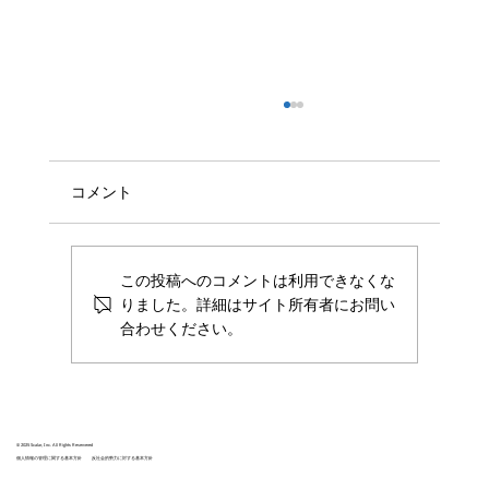
グローバルFinTechピッチコンテスト
「FIBC2019」の大賞を受賞しました
3月7日（木）に開催されたグローバルFinTech
コメント
ピッチコンテストFIBC2019にScalar社共同代
表の山田が登壇し、国内部門の大賞を受賞いた
しました。 FIBC大賞は、 金融市場へのインパ
この投稿へのコメントは利用できなくな
クト 経営陣の資質 ビジネスモデルの革新性 ビ
りました。詳細はサイト所有者にお問い
ジネスの成長性...
合わせください。
© 2025 Scalar, Inc. All Rights Reservered
個人情報の管理に関する基本方針
反社会的勢力に対する基本方針