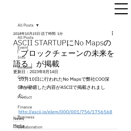
All Posts
2018年10月23日
読了時間: 1分
All Posts
ASCII STARTUPにNo Mapsの
Event
「ブロックチェーンの未来を
Info
語る」が掲載
Release
更新日：
2023年8月14日
Case
10月10日に行われたNo Mapsで弊社COO深
津が登壇した内容がASCIIで掲載されまし
Company
た。
Product
Finance
http://ascii.jp/elem/000/001/756/1756568
Business
News
Media
Collaboration