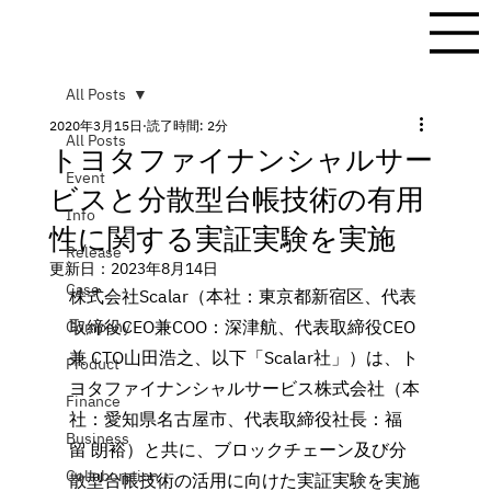
All Posts
2020年3月15日
読了時間: 2分
All Posts
トヨタファイナンシャルサー
Event
ビスと分散型台帳技術の有用
Info
性に関する実証実験を実施
Release
更新日：
2023年8月14日
Case
株式会社Scalar（本社：東京都新宿区、代表
取締役CEO兼COO：深津航、代表取締役CEO
Company
兼 CTO山田浩之、以下「Scalar社」）は、ト
Product
ヨタファイナンシャルサービス株式会社（本
Finance
社：愛知県名古屋市、代表取締役社長：福
Business
留 朗裕）と共に、ブロックチェーン及び分
Collaboration
散型台帳技術の活用に向けた実証実験を実施