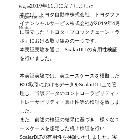
し、2019年11月に完了しました。
Project
本件は、トヨタ自動車株式会社、トヨタファ
Organization
イナンシャルサービス株式会社が2019年4月
Media
に設立した「トヨタ・ブロックチェーン・ラ
ボ」における取り組みの一つです。
本実証実験を通じ、ScalarDLTの有用性検証
を行いました。
本実証実験では、実ユースケースを模擬した
B2C取引におけるデータをScalarDLT上で管
理し、当該データのコントローラビリティ・
トレーサビリティ・真正性等の検証を致しま
した。
また、前述の検証の結果に基づき、様々なユ
ースケースを想定した机上検証を行い、
ScalarDLTの有用性を検証いたしました。実