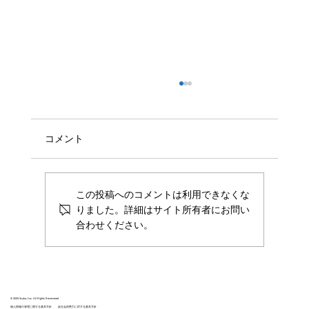
トヨタ自動車の知財 DX プラットフォーム
「Proof Chain of Evidence」に ScalarDLが
採用
トヨタ自動車株式会社におけるグローバルな証
コメント
拠採用ルールに基づいた電子データの証拠を保
全する知財デジタルトランスフォーメーション
(DX) プラットフォーム ”Proof Chain of
この投稿へのコメントは利用できなくな
Evidence (PCE)” に ScalarDL が採用されまし
りました。詳細はサイト所有者にお問い
た。 PCE...
合わせください。
© 2025 Scalar, Inc. All Rights Reservered
個人情報の管理に関する基本方針
反社会的勢力に対する基本方針