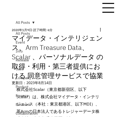
All Posts
2020年1月9日
読了時間: 6分
All Posts
マイデータ・インテリジェン
Event
ス、Arm Treasure Data、
Info
Scalar 、パーソナルデータ の
Release
取得・利用・第三者提供にお
Case
ける 同意管理サービスで協業
Company
更新日：
2023年8月14日
Product
株式会社Scalar（東京都新宿区、以下
Finance
Scalar）は、株式会社マイデータ・インテリ
ジェンス（本社：東京都港区、以下MDI）、
Business
英Armの日本法人であるトレジャーデータ株
Collaboration