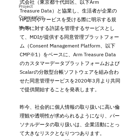
式会社（東京都千代田区、以下Arm 
Project
Treasure Data）と協業し、生活者が企業の
Organization
HP訪問やサービスを受ける際に明示する規
Media
約等に対する許諾を管理するサービスとし
て、MDIが提供する同意管理プラットフォー
ム（Consent Management Platform、以下
CMP※1）をベースに、Arm Treasure Data
のカスタマーデータプラットフォームおよび
Scalarの分散型台帳ソフトウェアを組み合わ
せた同意管理サービスを2020年3月より共同
で提供開始することを発表します。
昨今、社会的に個人情報の取り扱いに高い倫
理観や透明性が求められるようになり、パー
ソナルデータの取り扱いは、企業活動にとっ
て大きなリスクとなりつつあります。