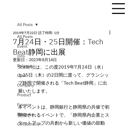
All Posts
2019年7月22日
読了時間: 1分
All Posts
7月24日・25日開催：Tech
Event
Beat静岡に出展
Info
更新日：
2023年8月14日
Release
Scalar社は、この度2019年7月24日（水）
と25日（木）の2日間に渡って、グランシッ
Case
プ静岡で開催される「Tech Beat静岡」に出
Company
展いたします。
Product
Finance
本イベントは、静岡銀行と静岡県の共催で初
Business
開催されるイベントで、「静岡県内企業とス
タートアップの共創から新しい価値の鼓動
Collaboration