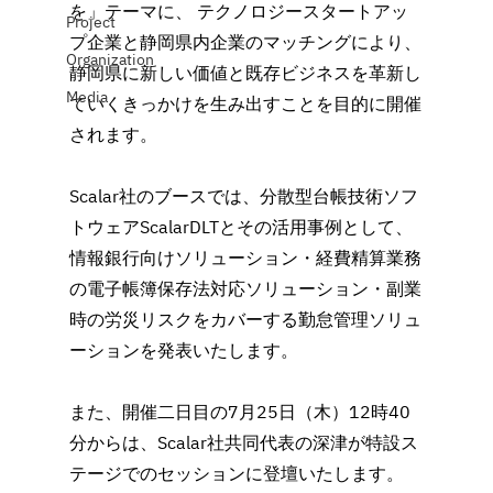
を」テーマに、 テクノロジースタートアッ
Project
プ企業と静岡県内企業のマッチングにより、
Organization
静岡県に新しい価値と既存ビジネスを革新し
Media
ていくきっかけを生み出すことを目的に開催
されます。
Scalar社のブースでは、分散型台帳技術ソフ
トウェアScalarDLTとその活用事例として、
情報銀行向けソリューション・経費精算業務
の電子帳簿保存法対応ソリューション・副業
時の労災リスクをカバーする勤怠管理ソリュ
ーションを発表いたします。
また、開催二日目の7月25日（木）12時40
分からは、Scalar社共同代表の深津が特設ス
テージでのセッションに登壇いたします。