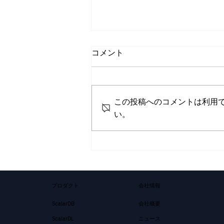
コメント
この投稿へのコメントは利用
い。
株式会社Scalar、株式会社ゼ
ンリンと共同で「AIを活用し
た不動産提案サービス」を開
発
プロダクト
会社情報
ScalarDB
会社概要
ニュース
ScalarDL