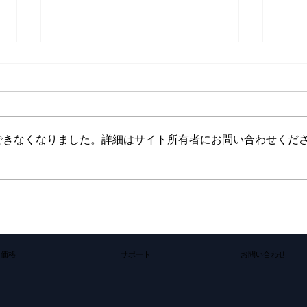
株式会
Jap
株式会
宿区
できなくなりました。詳細はサイト所有者にお問い合わせくだ
津航
田浩之
20
株式会社Scalar、SAISON
ルタ
Technology Days 2025に出展
で開
にお
と鈴木
価格
サポート
​お問い合わせ