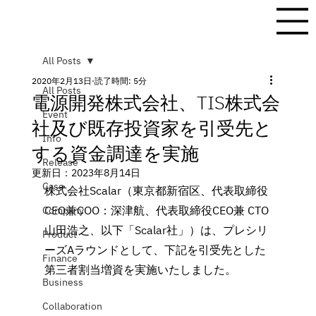
All Posts
2020年2月13日
読了時間: 5分
All Posts
電源開発株式会社、TIS株式会
Event
社及び既存投資家を引受先と
Info
する資金調達を実施
Release
更新日：
2023年8月14日
Case
株式会社Scalar（東京都新宿区、代表取締役
CEO兼COO：深津航、代表取締役CEO兼 CTO
Company
山田浩之、以下「Scalar社」）は、プレシリ
Product
ーズAラウンドとして、下記を引受先とした
Finance
第三者割当増資を実施いたしました。
Business
Collaboration