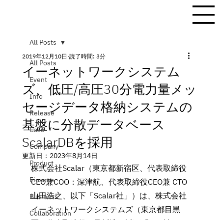
All Posts
2019年12月10日
読了時間: 3分
All Posts
イーネットワークシステム
Event
ズ、低圧/高圧30分電力量メッ
Info
セージデータ格納システムの
Release
基盤に分散データベース
Case
ScalarDBを採用
Company
更新日：
2023年8月14日
Product
株式会社Scalar（東京都新宿区、代表取締役
Finance
CEO兼COO：深津航、代表取締役CEO兼 CTO
山田浩之、以下「Scalar社」）は、株式会社
Business
イーネットワークシステムズ（東京都目黒
Collaboration