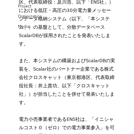
区、代表取締役：及川浩、以下「ENS社」）
Project
における低圧・高圧の30分電力量メッセー
Organization
ジデータ格納システム（以下、「本システ
Media
ム」）の基盤として、分散データベース
ScalarDBが採用されたことを発表いたしま
す。
また、本システムの構築およびScalarDBの実
装を、Scalar社のパートナー企業である株式
会社クロスキャット（東京都港区、代表取締
役社長：井上貴功、以下「クロスキャット
社」）が担当したことを併せて発表いたしま
す。
電力小売事業者であるENS社は、「イニシャ
ルコスト０（ゼロ）での電力事業参入」を可