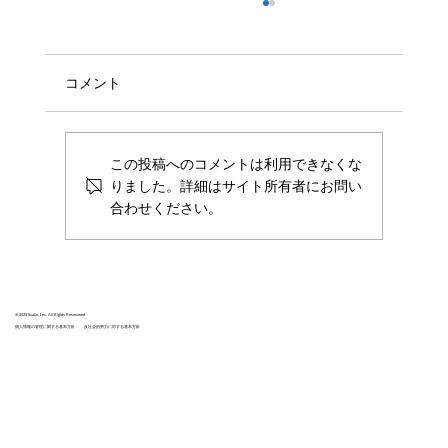
分散型台帳ソフトウェアScalarDLTが、日
本初の電子地域通貨ユーザー専用新電力
プラン「さるぼぼコインプランpowered
株式会社Scalar(東京都新宿区、代表取締役CEO
コメント
by ENS」受付システムに採用されました
兼COO：深津航、代表取締役CEO兼 CTO山田浩
之、以下「Scalar社」)は、Scalar社が独自の分
散型台帳技術を基に開発したデータベースソフ
この投稿へのコメントは利用できなくな
トウェアであるScalarDLTを、株式会社イーネ
りました。詳細はサイト所有者にお問い
ットワークシステムズ（本...
合わせください。
© 2025 Scalar, Inc. All Rights Reservered
個人情報の管理に関する基本方針
反社会的勢力に対する基本方針