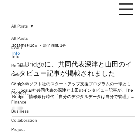
All Posts
All Posts
2019年6月10日
読了時間: 1分
Event
Info
Info
The Bridgeに、共同代表深津と山田のイ
Release
ンタビュー記事が掲載されました
Case
Company
マイクロソフト社のスタートアップ支援プログラムの一環とし
て、Scalar社共同代表の深津と山田のインタビュー記事が、The
Product
Bridge「情報銀行時代「自分のデジタルデータは自分で管理」
Finance
するScalarDLTービジネス効率化の旗手たちー／Scalar代表取締
役・山田氏／深津...
Business
Collaboration
Project