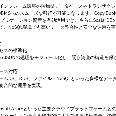
インフレーム環境の階層型データベースやトランザクシ
DBMSへのスムーズな移行が可能になります。Copy Boo
アプリケーション資産を有効活用でき、さらにScalarDBの
て、NoSQL環境でも高いデータ整合性と安全な運用を
長
セスの標準化
ook to JSONの処理をモジュール化し、既存資産の構造を
。
ース対応
ームDB、RDB、ファイル、NoSQLといった多様なデー
統合的な運用を実現。
rosoft Azureといった主要クラウドプラットフォーム
アプリケーション資産を段階的に活用できる移行モデルの