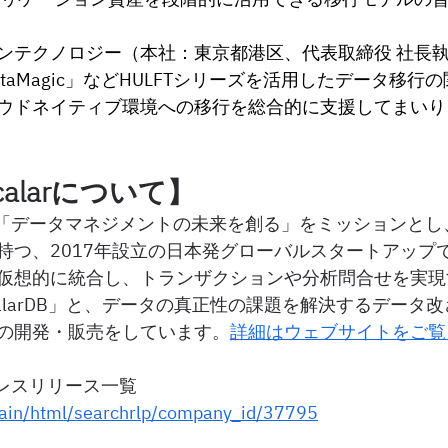
ンテクノロジー（本社：東京都港区、代表取締役 社長執
taMagic」などHULFTシリーズ
を活用したデータ移行の
ウドネイティブ環境への移行を総合的に支援してまいり
alarについて】
rは、「データマネジメントの未来を創る」をミッションと
持つ、2017年設立の日本発グローバルスタートアップ
想的に統合し、トランザクションや分析問合せを実現するUn
ScalarDB」と、データの真正性の課題を解決するデータ
DL」の開発・販売をしています。
詳細はウェブサイトをご覧
のプレスリリース⼀覧
/main/html/searchrlp/company_id/37795