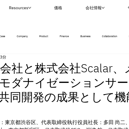
Resources
価格
会社情報
Case
Company
Product
Finance
Business
Collaboration
 3分
会社と株式会社Scalar
モダナイゼーションサー
共同開発の成果として機
社：東京都渋谷区、代表取締役執行役員社長：多田 尚二、