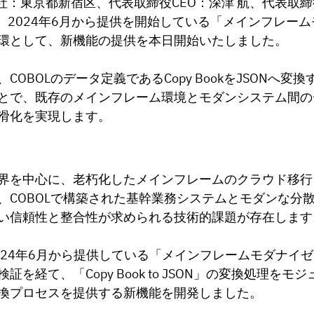
（本社：東京都新宿区、代表取締役CEO：深津 航、代表取締
）は、2024年6月から提供を開始している「メインフレー
環として、新機能の提供を本日開始いたしました。
COBOLのデータ定義であるCopy BookをJSONへ変
とで、既存のメインフレーム環境とモダンシステム間の
滑化を実現します。
界を中心に、老朽化したメインフレームのクラウド移行
、COBOLで構築された基幹業務システムとモダンな分
い信頼性と整合性が求められる技術的課題が存在します
は、2024年6月から提供している「メインフレームモダナイ
を経て、「Copy Book to JSON」の変換処理をモ
換プロセスを提供する新機能を開発しました。