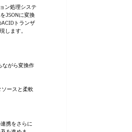
ョン処理システ
kをJSONに変換
ACIDトランザ
実現します。
保ちながら変換作
タソースと柔軟
との連携をさらに
普及を進めま