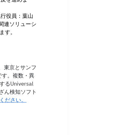
行役員：葉山 
関連ソリューシ
ます。
し、東京とサンフ
です。複数・異
iversal 
改ざん検知ソフト
ください。