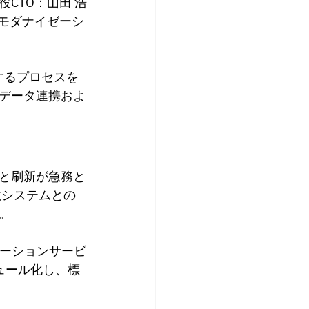
役CTO：山田 浩
ムモダナイゼーシ
換するプロセスを
データ連携およ
と刷新が急務と
散システムとの
。
ゼーションサービ
ジュール化し、標