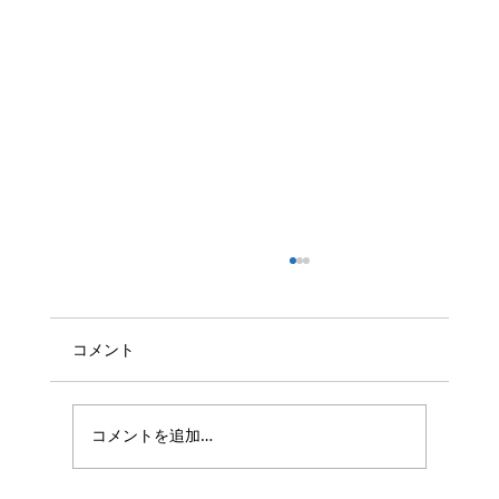
日本経済新聞電子版記事、『「誰でも
VIP」時代到来 情報銀行が浸透 』に掲載
されました
日本経済新聞電子版記事、『「誰でもVIP」時
コメント
代到来 情報銀行が浸透 』にて、Scalar社がベ
ンダー・プラットフォーム系事業者として取り
上げられました。 Scalar社では、情報銀行サー
コメントを追加…
ビスの提供を目指す事業者に対して、多種類・
多数のパーソナルデータに対する「電子的な契