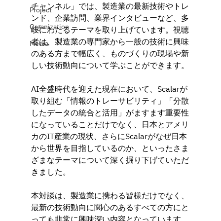
チャンネル」では、製造業の最新技術やトレ
Project
ンド、企業訪問、業界インタビューなど、多
Organization
岐にわたるテーマを取り上げています。視聴
者は、製造業の専門家から一般の技術に興味
Media
のある方まで幅広く、ものづくりの現場や新
しい技術動向について学ぶことができます。
AI全盛時代を迎えた現在において、Scalarが
取り組む「情報のトレーサビリティ」「分散
したデータの統合と活用」がますます重要性
になっていることだけでなく、日本とアメリ
カのIT産業の現状、さらにScalarがなぜ日本
から世界を目指しているのか、といったさま
ざまなテーマについて深く掘り下げていただ
きました。
本対談は、製造業に携わる皆様だけでなく、
最新の技術動向に関心のあるすべての方にと
っても非常に興味深い内容となっています。