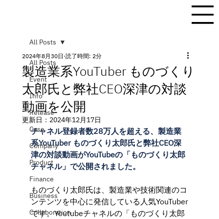
All Posts
2024年8月30日
読了時間: 2分
All Posts
製造業系YouTuber ものづくり
Event
太郎氏と弊社CEO深津の対談
Info
動画を公開
Release
更新日：
2024年12月17日
Case
チャネル登録者数28万人を超える、製造業
系YouTuber ものづくり太郎氏と弊社CEO深
Company
津の対談動画がYouTubeの「ものづくり太郎
Product
チャネル」で公開されました。
Finance
ものづくり太郎氏は、製造業や技術関連のコ
Business
ンテンツを中心に発信している人気YouTuber
Collaboration
です。Youtubeチャネルの「ものづくり太郎