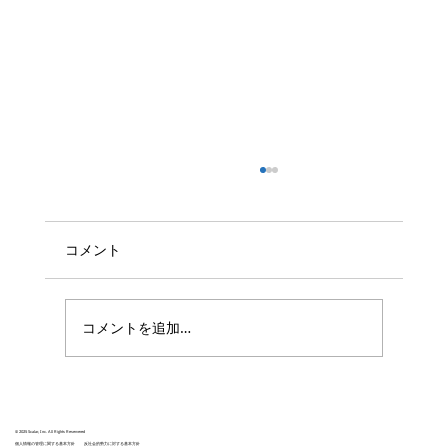
コメント
コメントを追加…
株式会社Scalar、ScalarDB MCP Server を
リリース ―LLMを活用し、自然言語で企
© 2025 Scalar, Inc. All Rights Reservered
個人情報の管理に関する基本方針
反社会的勢力に対する基本方針