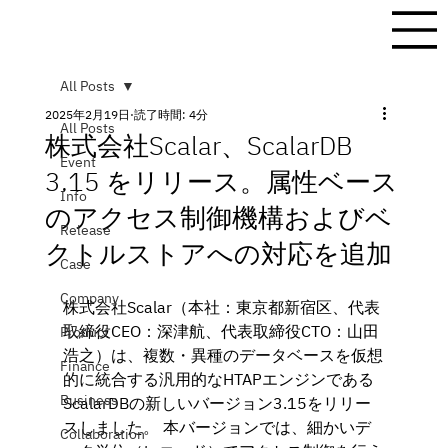
All Posts
2025年2月19日
読了時間: 4分
All Posts
株式会社Scalar、ScalarDB
Event
3.15 をリリース。属性ベース
Info
のアクセス制御機構およびベ
Release
クトルストアへの対応を追加
Case
Company
株式会社Scalar（本社：東京都新宿区、代表
取締役CEO：深津航、代表取締役CTO：山田
Product
浩之）は、複数・異種のデータベースを仮想
Finance
的に統合する汎用的なHTAPエンジンである
Business
ScalarDBの新しいバージョン3.15をリリー
スしました。 本バージョンでは、細かいデ
Collaboration