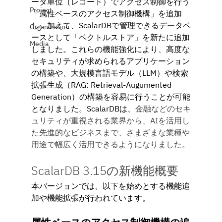
ータ単位（レコード）でアクセス制御を行う
Project
「属性ベースのアクセス制御機構」を追加
し、加えて、ScalarDBで管理できるデータベ
Organization
ースとして「ベクトルストア」を新たに追加
Media
しました。これらの機能強化により、高度な
セキュリティが求められるアプリケーション
の構築や、大規模言語モデル（LLM）や検索
拡張生成（RAG: Retrieval-Augumented 
Generation）の構築を容易に行うことが可能
となりました。ScalarDBは、
金融などのセキ
ュリティが重視される業界から、AIを活用し
た先進的なビジネスまで、さまざまな業種や
用途で幅広く活用できるようになりました。
ScalarDB 3.15の新機能概要
本バージョンでは、以下を始めとする機能追
加や機能拡張が行われています。