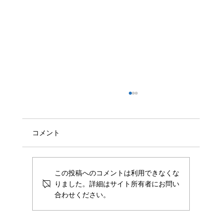
株式会社Scalar、執行役員選任と営業拠点
新設について
株式会社Scalar（本社：東京都新宿区、代表取
コメント
締役CEO兼COO：深津航、代表取締役CEO兼
CTO：山田浩之、以下Scalar）は、この度、営
業組織および経営管理体制の強化を図るべく、
この投稿へのコメントは利用できなくな
執行役員 最高収益責任者（CRO：Chief
りました。詳細はサイト所有者にお問い
Revenue...
合わせください。