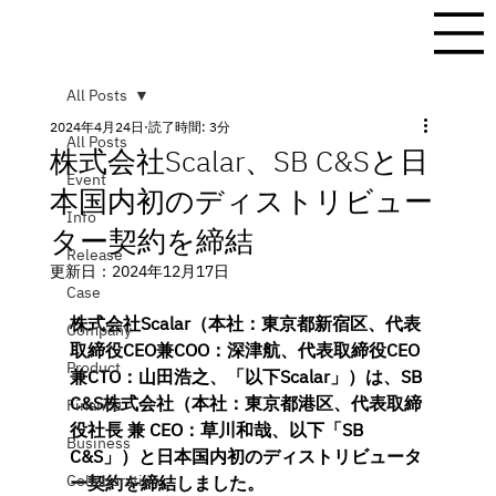
All Posts
2024年4月24日
読了時間: 3分
All Posts
株式会社Scalar、SB C&Sと日
Event
本国内初のディストリビュー
Info
ター契約を締結
Release
更新日：
2024年12月17日
Case
株式会社Scalar（本社：東京都新宿区、代表
Company
取締役CEO兼COO：深津航、代表取締役CEO
Product
兼CTO：山田浩之、「以下Scalar」）は、SB 
C&S株式会社（本社：東京都港区、代表取締
Finance
役社長 兼 CEO：草川和哉、以下「SB 
Business
C&S」）と日本国内初のディストリビュータ
Collaboration
ー契約を締結しました。