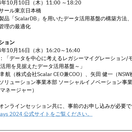
4年10月10日（木）1
1
:00 ～1
8
:
2
0
サール東京日本橋
製品「ScalarDB」を用いたデータ活用基盤の構築方法、
管理の最適化
ション
年10月16日（水）16:20～16:40
：「データを中心に考えるレガシーマイグレーション/
Iの活用を見据えたデータ活用基盤～」
 航（株式会社Scalar CEO
兼COO
）、矢田 健一（
NS
ソリューション事業本部 ソーシャルイノベーション事業部
 マネージャー
）
オンラインセッション共に、事前のお申し込みが必要で
ogy Days 2024 公式サイトをご覧ください。