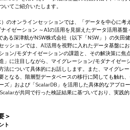
ついてご紹介いたします。
（水）のオンラインセッションでは、
「
データを中心に考
ダナイゼーション ～AIの活用を見据えたデータ活用基盤
である深津航がNSW株式会社（以下「NSW」）の矢田
セッションでは、AI活用を視野に入れたデータ基盤に
ション/モダナイゼーションの課題と、その解決策に焦
造」に注目しながら、マイグレーション/モダナイゼー
方法について具体的にお話しします。また、マイグレー
要となる
、
階層型データベースの移行に関しても触れ、
リーズ」および「ScalarDB」を活用した具体的なアプロ
Scalarが共同で行った検証結果に基づいており、実践
要＞
ント