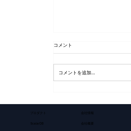
コメント
コメントを追加…
株式会社Scalar、株式会社ゼ
ンリンと共同で「AIを活用し
た不動産提案サービス」を開
発
プロダクト
会社情報
ScalarDB
会社概要