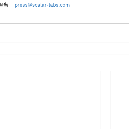
担当： 
press@scalar-labs.com