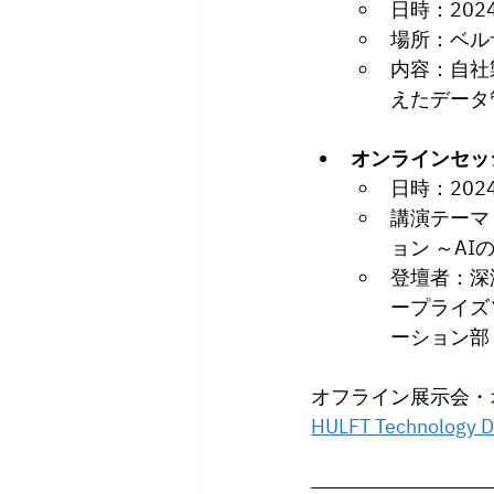
日時：202
場所：ベル
内容：自社
えたデータ
オンラインセッ
日時：2024
講演テーマ
ョン ～A
登壇者：深津
ープライズ
ーション部
オフライン展示会・
HULFT Technol