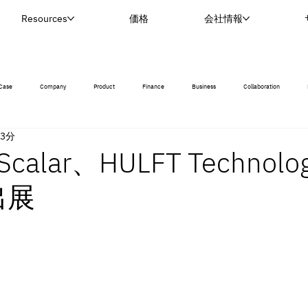
Resources
価格
会社情報
Case
Company
Product
Finance
Business
Collaboration
 3分
lar、HULFT Technolog
出展