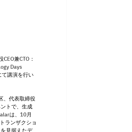
CEO兼CTO：
y Days 
にて講演を行
い
港区、代表取締役 
ベントで、生成
arは、10月
分散トランザクショ
入を見据えたデ