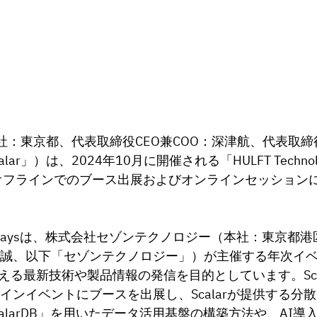
本社：東京都、代表取締役CEO
兼COO
：深津航、
代表取締役
calar」）は、2024年10月に開催される「HULFT Technolog
、オフラインでのブース出展およびオンラインセッション
ology Daysは、株式会社セゾンテクノロジー（本社：東京都
 誠、以下「セゾンテクノロジー」）が主催する年次イ
える最新技術や製品情報の発信を目的としています。Scal
ラインイベントにブースを出展し、
Scalarが提供する
larDB」
を用いたデータ活用基盤の構築方法や、AI導