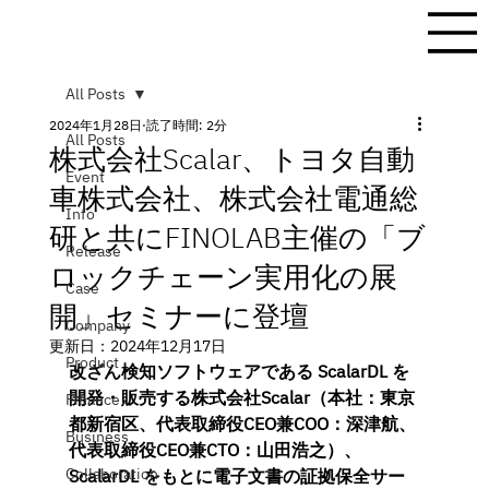
All Posts
2024年1月28日
読了時間: 2分
All Posts
株式会社Scalar、トヨタ自動
Event
車株式会社、株式会社電通総
Info
研と共にFINOLAB主催の「ブ
Release
ロックチェーン実用化の展
Case
開」セミナーに登壇
Company
更新日：
2024年12月17日
Product
改ざん検知ソフトウェアである ScalarDL を
開発・販売する株式会社Scalar（本社：東京
Finance
都新宿区、代表取締役CEO兼COO：深津航、
Business
代表取締役CEO兼CTO：山田浩之）、
Collaboration
ScalarDL をもとに電子文書の証拠保全サー