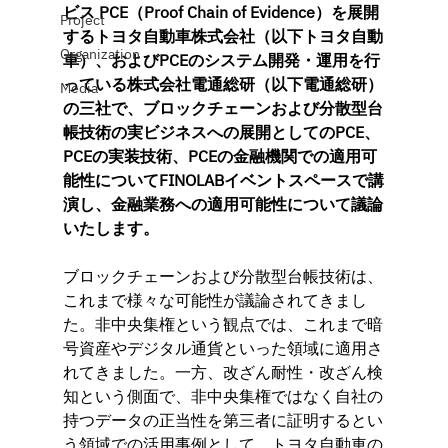
ビス PCE（Proof Chain of Evidence）を展開
Project
するトヨタ自動車株式会社（以下トヨタ自動
Organization
車）、およびPCEのシステム開発・運用を行
っている株式会社電通総研（以下電通総研）
Media
の三社で、ブロックチェーンおよび分散型台
帳技術の実ビジネスへの展開としてのPCE、
PCEの実装技術、PCEの金融機関での適用可
能性についてFINOLABイベントスペースで講
演し、金融業務への適用可能性について議論
いたします。
ブロックチェーンおよび分散型台帳技術は、
これまで様々な可能性が議論されてきまし
た。非中央集権という観点では、これまで暗
号資産やデジタル通貨といった領域に適用さ
れてきました。一方、改ざん耐性・改ざん検
知という側面で、非中央集権ではなく自社の
持つデータの正当性を第三者に証明するとい
う領域での活用事例として、トヨタ自動車の