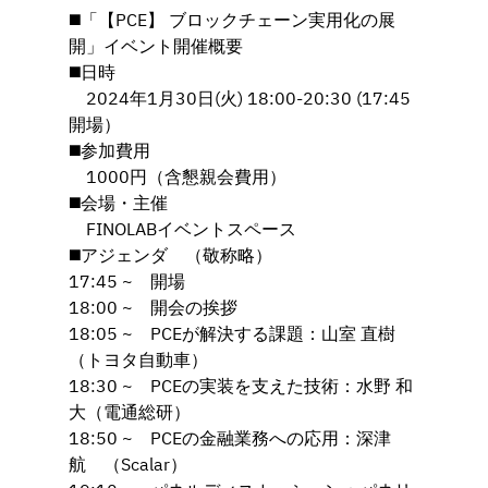
◼️「【PCE】 ブロックチェーン実用化の展
開」イベント開催概要
◼️日時
　2024年1月30日(火) 18:00-20:30 (17:45
開場）
◼️参加費用
　1000円（含懇親会費用）
◼️会場・主催
　FINOLABイベントスペース
◼️アジェンダ　（敬称略）
17:45 ~　開場
18:00 ~　開会の挨拶
18:05 ~　PCEが解決する課題：山室 直樹
（トヨタ自動車）
18:30 ~　PCEの実装を支えた技術：水野 和
大（電通総研）
18:50 ~　PCEの金融業務への応用：深津 
航　（Scalar）